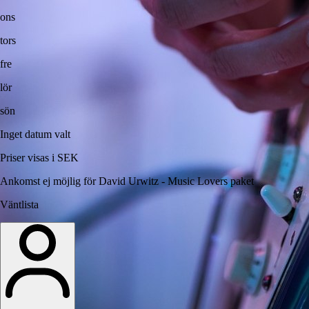
ons
tors
fre
lör
sön
Inget datum valt
Priser visas i SEK
Ankomst ej möjlig för David Urwitz - Music Lovers paket
Väntlista