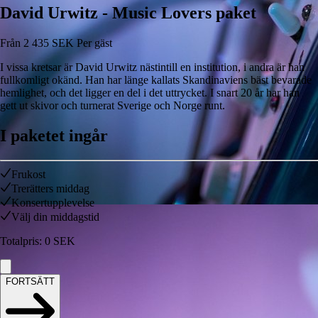
David Urwitz - Music Lovers paket
Från
2 435
SEK
Per gäst
I vissa kretsar är David Urwitz nästintill en institution, i andra är han
fullkomligt okänd. Han har länge kallats Skandinaviens bäst bevarade
hemlighet, och det ligger en del i det uttrycket. I snart 20 år har han
gett ut skivor och turnerat Sverige och Norge runt.
I paketet ingår
Frukost
Trerätters middag
Konsertupplevelse
Välj din middagstid
Totalpris
:
0
SEK
FORTSÄTT