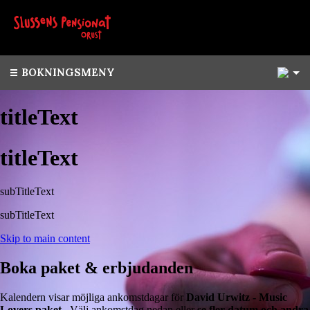
1
BOKNINGSMENY
titleText
titleText
subTitleText
subTitleText
Skip to main content
Boka paket & erbjudanden
Kalendern visar möjliga ankomstdagar för
David Urwitz - Music
Lovers paket
. Välj ankomstdag nedan eller
se fler datum och andra