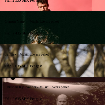
Från
2 535
SEK
Per gäst
Genom Natten - Music Lovers paket
Från
2 435
SEK
Per gäst
Tingsek - Music Lovers paket
Från
2 635
SEK
Per gäst
Christian Kjellvander - Music Lovers paket
Från
2 635
SEK
Per gäst