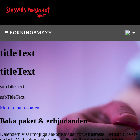
1
BOKNINGSMENY
titleText
titleText
subTitleText
subTitleText
Skip to main content
Boka paket & erbjudanden
Kalendern visar möjliga ankomstdagar för
Anastasía - Music Lovers
paket
. Välj ankomstdag nedan eller
se fler datum och andra