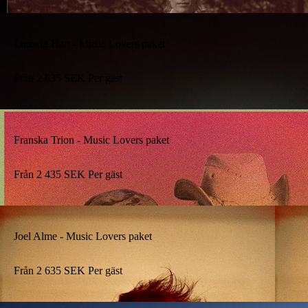
Ludwig Hart - Music Lovers paket
Från
2 635
SEK
Per gäst
Franska Trion - Music Lovers paket
Från
2 435
SEK
Per gäst
Joel Alme - Music Lovers paket
Från
2 635
SEK
Per gäst