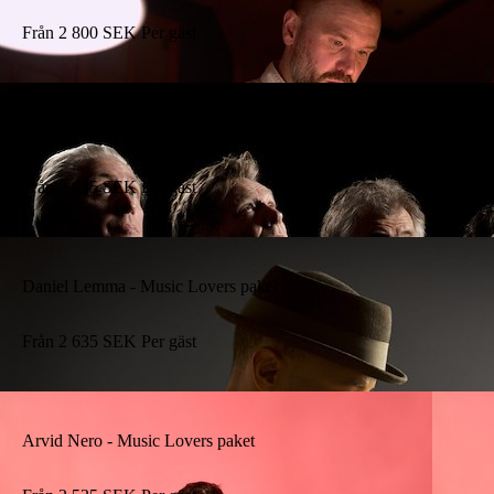
Från
2 800
SEK
Per gäst
Pepperland - Music Lovers paket
Från
2 635
SEK
Per gäst
Daniel Lemma - Music Lovers paket
Från
2 635
SEK
Per gäst
Arvid Nero - Music Lovers paket