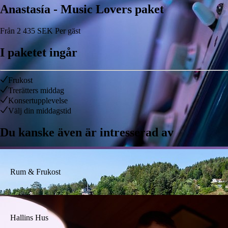
Anastasía - Music Lovers paket
Från
2 435
SEK
Per gäst
I paketet ingår
Frukost
Trerätters middag
Konsertupplevelse
Välj din middagstid
Du kanske även är intresserad av
Rum & Frukost
Hallins Hus