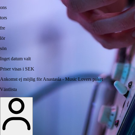
ons
tors
fre
lör
sön
Inget datum valt
Priser visas i SEK
Ankomst ej möjlig för Anastasía - Music Lovers paket
Väntlista