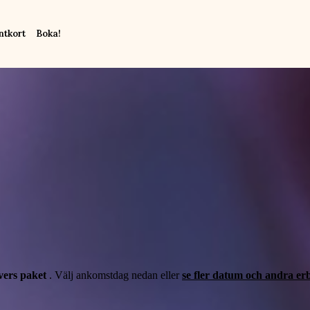
ntkort
Boka!
vers paket
. Välj ankomstdag nedan eller
se fler datum och andra er