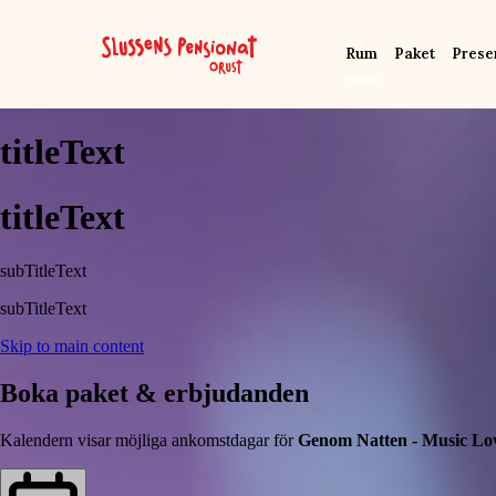
Rum
Paket
Prese
titleText
titleText
subTitleText
subTitleText
Skip to main content
Boka paket & erbjudanden
Kalendern visar möjliga ankomstdagar för
Genom Natten - Music Lo