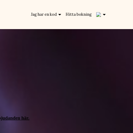
1
Jag har en kod
Hitta bokning
bjudanden här.