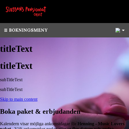
1
BOKNINGSMENY
titleText
titleText
subTitleText
subTitleText
Skip to main content
Boka paket & erbjudanden
Kalendern visar möjliga ankomstdagar för
Henning - Music Lovers
paket
. Välj ankomstdag nedan eller
se fler datum och andra