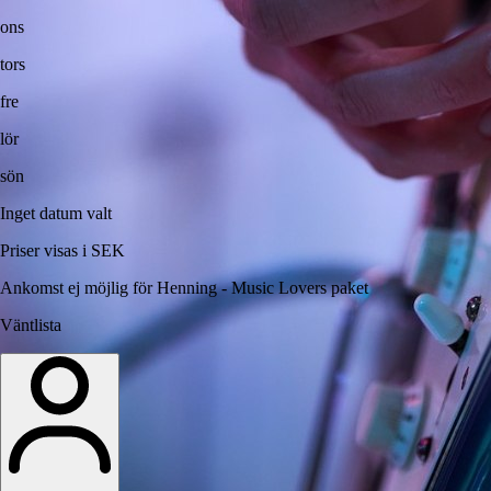
ons
tors
fre
lör
sön
Inget datum valt
Priser visas i SEK
Ankomst ej möjlig för Henning - Music Lovers paket
Väntlista