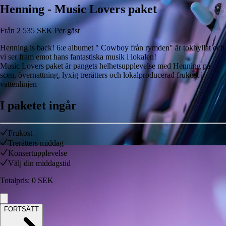
Henning - Music Lovers paket
Från
2 535
SEK
Per gäst
Henning is back! 6:e albumet " Cowboy från rymden" är tokhyllat och
vi ser fram emot hans fantastiska musik i lokalen!
Music Lovers paket är pangets helhetsupplevelse med Henning på
scen, övernattning, lyxig trerätters och lokalproducerad frukost i
vattenlinjen
I paketet ingår
Frukost
Trerätters middag
Konsertupplevelse
Välj din middagstid
Totalpris
:
0
SEK
FORTSÄTT